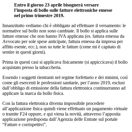
Entro il giorno 23 aprile bisognerà versare
l’imposta di bollo sulle fatture elettroniche emesse
nel primo trimestre 2019.
Innanzitutto vediamo chi è obbligato ad effettuare il versamento: le
normative sul bollo non sono cambiate. Il bollo si applica sulle
fatture emesse che non hanno IVA applicata (es. fattura emessa da
Avvocato per sole spese anticipate, fattura emessa da impresa per
affitto esente, ecc.), non su tutte le fatture (come mi è capitato di
sentire in questi giorni).
Prima in questi casi si applicava fisicamente (si appiccicava) il bollo
acquistato presso la tabaccheria.
Essendo i soggetti rientranti nel regime forfettario e dei minimi, così
come gli esercenti le professioni sanitarie, per l’anno 2019, esclusi
dall’obbligo di emissione della fattura elettronica continueranno ad
applicare la marca da bollo fisica.
Con la fattura elettronica diventa impossibile procedere
all’applicazione fisica quindi viene effettuato un pagamento virtuale
o tramite F24 oppure, e qui viena la novità, attraverso l’apposita
applicazione predisposta dall’Agenzia delle Entrate sul portale
“Fatture e corrispettivi”.