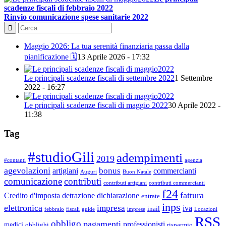
scadenze fiscali di febbraio 2022
Rinvio comunicazione spese sanitarie 2022
Maggio 2026: La tua serenità finanziaria passa dalla
pianificazione 🗓️
13 Aprile 2026 - 17:32
Le principali scadenze fiscali di settembre 2022
1 Settembre
2022 - 16:27
Le principali scadenze fiscali di maggio 2022
30 Aprile 2022 -
11:38
Tag
#studioGili
adempimenti
2019
#contanti
agenzia
agevolazioni
bonus
artigiani
commercianti
Auguri
Buon Natale
comunicazione
contributi
contributi artigiani
contributi commercianti
f24
fattura
Credito d'imposta
detrazione
dichiarazione
entrate
inps
elettronica
impresa
iva
inail
febbraio
fiscali
guide
imprese
Locazioni
RSS
obbligo
pagamenti
professionisti
medici
obblighi
risparmio