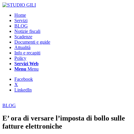
Home
Servizi
BLOG
Notizie fiscali
Scadenze
Documenti e guide
Attualità
Info e recapiti
Policy
Servizi Web
Menu
Menu
Facebook
X
LinkedIn
BLOG
E’ ora di versare l’imposta di bollo sulle
fatture elettroniche