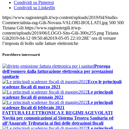
Condividi su Pinterest
Condividi su LinkedIn
https://www.ragioniergili.it/wp-content/uploads/2019/04/Studio-
Commercialista-rag-Gili-Novara-VALORI-BOLLATI.jpg
500
500
Tiziana Gili
https://www.ragioniergili.it/wp-
content/uploads/2019/06/LOGO-Sito-Gili-300x255.png
Tiziana
Gili
2019-04-12 09:50:46
2019-05-05 22:10:28
E’ ora di versare
l’imposta di bollo sulle fatture elettroniche
Potrebbero interessarti
Proroga
dell’esonero dalla fatturazione elettronica per prestazioni
sanitarie
Ecco le principali
scadenze fiscali di marzo 2021
Le principali
scadenze fiscali di gennaio 2022
Le principali
scadenze fiscali di febbraio 2021
FATTURA ELETTRONICA E REGIMI AGEVOLATI
Novità per comunicazioni al Sistema Tessera Sanitaria ed
all’Anagrafe Tributaria ai fini delle detrazioni fiscali
Le principali