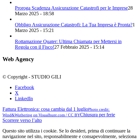
Proroga Scadenza Assicurazione Catastrofi per le Imprese
28
Marzo 2025 - 18:58
Obbligo Assicurazione Catastrofi: La Tua Impresa è Pronta?
1
Marzo 2025 - 15:21
Rottamazione Quater: Ultima Chiamata per Mettersi in
Regola con il Fisco!
27 Febbraio 2025 - 15:14
Web Agency
© Copyright - STUDIO GILI
Facebook
X
LinkedIn
Fattura Elettronica: cosa cambia dal 1 luglio
Photo credit:
Chiusura per ferie
Wind&Wuthering on Visualhunt.com / CC BY
Scorrere verso l’alto
Questo sito utilizza i cookie. Se lo desideri, prima di continuare la
navigazione nel sito, responsabilmente e consapevolmente, seleziona