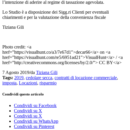
l’intenzione di aderire al regime di tassazione agevolata.
Lo Studio è a disposizione dei Sigg.ri Clienti per eventuali
chiarimenti e per la valutazione della convenienza fiscale
Tiziana Gili
Photo credit: <a
href=”https://visualhunt.co/a3/7e67d1″>decar66</a> on <a
href=”https://visualhunt.com/re5/6951ad21″>VisualHunt</a> / <a
href=”http://creativecommons.org/licenses/by/2.0/”> CC BY</a>
7 Agosto 2019
/
da
Tiziana Gili
Tags:
2019
,
cedolare secca
,
contratti di locazione commerciale
,
imposta
,
Locazioni
,
risparmio
Condividi questo articolo
Condividi su Facebook
Condividi su X
Condividi su X
Condividi su WhatsApp
Condividi su Pinterest