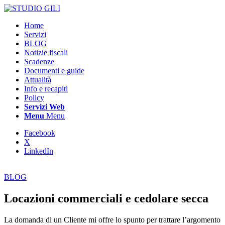
Home
Servizi
BLOG
Notizie fiscali
Scadenze
Documenti e guide
Attualità
Info e recapiti
Policy
Servizi Web
Menu
Menu
Facebook
X
LinkedIn
BLOG
Locazioni commerciali e cedolare secca
La domanda di un Cliente mi offre lo spunto per trattare l’argomento