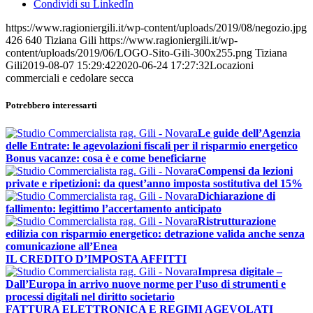
Condividi su LinkedIn
https://www.ragioniergili.it/wp-content/uploads/2019/08/negozio.jpg
426
640
Tiziana Gili
https://www.ragioniergili.it/wp-
content/uploads/2019/06/LOGO-Sito-Gili-300x255.png
Tiziana
Gili
2019-08-07 15:29:42
2020-06-24 17:27:32
Locazioni
commerciali e cedolare secca
Potrebbero interessarti
Le guide dell’Agenzia
delle Entrate: le agevolazioni fiscali per il risparmio energetico
Bonus vacanze: cosa è e come beneficiarne
Compensi da lezioni
private e ripetizioni: da quest’anno imposta sostitutiva del 15%
Dichiarazione di
fallimento: legittimo l’accertamento anticipato
Ristrutturazione
edilizia con risparmio energetico: detrazione valida anche senza
comunicazione all’Enea
IL CREDITO D’IMPOSTA AFFITTI
Impresa digitale –
Dall’Europa in arrivo nuove norme per l’uso di strumenti e
processi digitali nel diritto societario
FATTURA ELETTRONICA E REGIMI AGEVOLATI