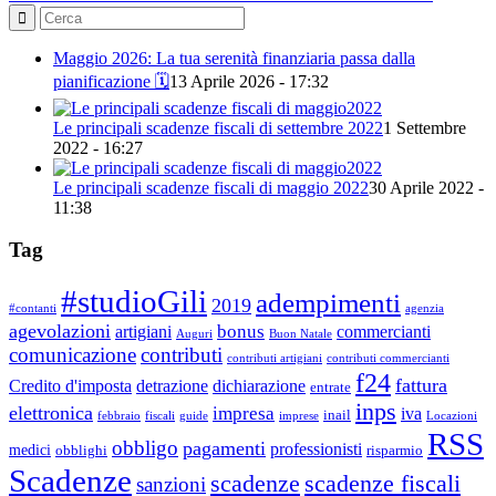
Maggio 2026: La tua serenità finanziaria passa dalla
pianificazione 🗓️
13 Aprile 2026 - 17:32
Le principali scadenze fiscali di settembre 2022
1 Settembre
2022 - 16:27
Le principali scadenze fiscali di maggio 2022
30 Aprile 2022 -
11:38
Tag
#studioGili
adempimenti
2019
#contanti
agenzia
agevolazioni
bonus
artigiani
commercianti
Auguri
Buon Natale
comunicazione
contributi
contributi artigiani
contributi commercianti
f24
fattura
Credito d'imposta
detrazione
dichiarazione
entrate
inps
elettronica
impresa
iva
inail
febbraio
fiscali
guide
imprese
Locazioni
RSS
obbligo
pagamenti
professionisti
medici
obblighi
risparmio
Scadenze
scadenze
scadenze fiscali
sanzioni