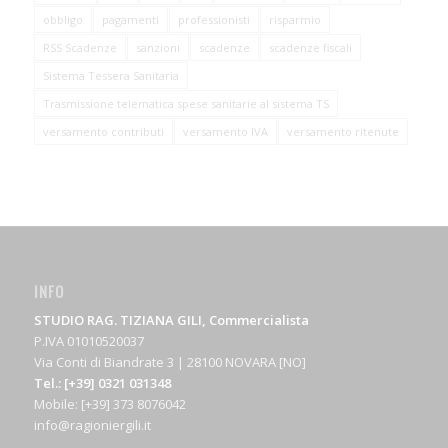
obbligo
pagamenti
professionisti
risparmio
RSS Scadenze
sanzioni
scadenze
scadenze fiscali
Sistema Tessera Sanitaria
Trasmissione telematica spese sanitarie al sistema TS
versamento contributi
versamento IVA
versamento ritenute
INFO
STUDIO RAG. TIZIANA GILI, Commercialista
P.IVA 01010520037
Via Conti di Biandrate 3 | 28100 NOVARA [NO]
Tel.: [+39] 0321 031348
Mobile: [+39] 373 8076042
info@ragioniergili.it