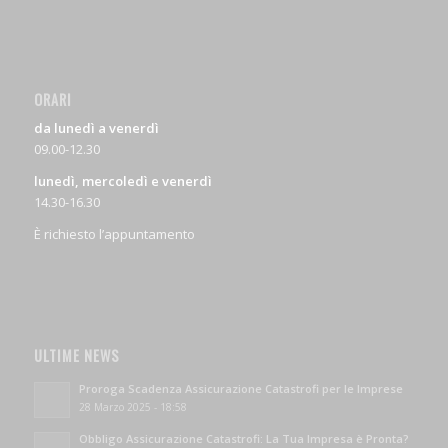
ORARI
da lunedì a venerdì
09.00-12.30
lunedì, mercoledì e venerdì
14.30-16.30
È richiesto l’appuntamento
ULTIME NEWS
Proroga Scadenza Assicurazione Catastrofi per le Imprese
28 Marzo 2025 - 18:58
Obbligo Assicurazione Catastrofi: La Tua Impresa è Pronta?