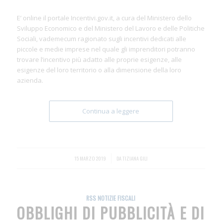
E’ online il portale Incentivi.gov.it, a cura del Ministero dello
Sviluppo Economico e del Ministero del Lavoro e delle Politiche
Sociali, vademecum ragionato sugli incentivi dedicati alle
piccole e medie imprese nel quale gli imprenditori potranno
trovare l’incentivo più adatto alle proprie esigenze, alle
esigenze del loro territorio o alla dimensione della loro
azienda.
Continua a leggere
15 MARZO 2019
/
DA
TIZIANA GILI
RSS NOTIZIE FISCALI
OBBLIGHI DI PUBBLICITÀ E DI