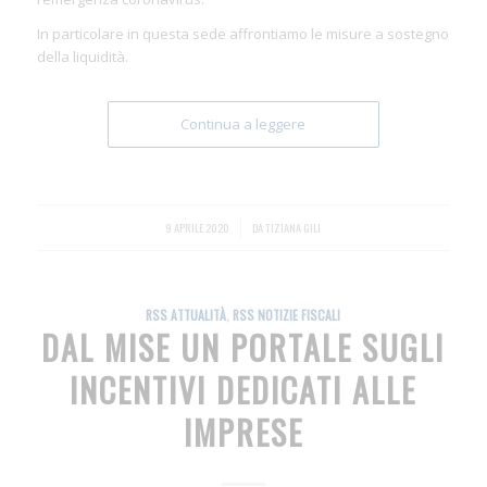
In particolare in questa sede affrontiamo le misure a sostegno
della liquidità.
Continua a leggere
9 APRILE 2020
/
DA
TIZIANA GILI
RSS ATTUALITÀ
,
RSS NOTIZIE FISCALI
DAL MISE UN PORTALE SUGLI
INCENTIVI DEDICATI ALLE
IMPRESE