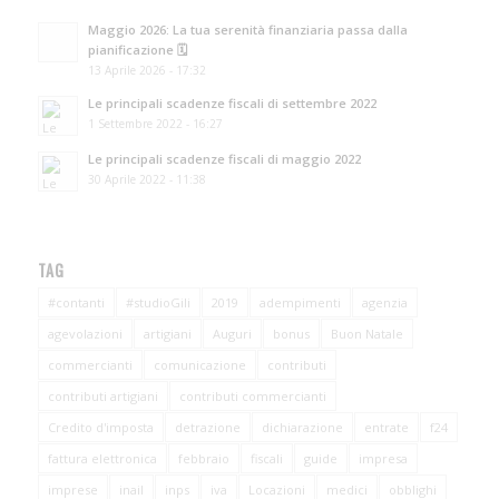
Maggio 2026: La tua serenità finanziaria passa dalla
pianificazione 🗓️
13 Aprile 2026 - 17:32
Le principali scadenze fiscali di settembre 2022
1 Settembre 2022 - 16:27
Le principali scadenze fiscali di maggio 2022
30 Aprile 2022 - 11:38
TAG
#contanti
#studioGili
2019
adempimenti
agenzia
agevolazioni
artigiani
Auguri
bonus
Buon Natale
commercianti
comunicazione
contributi
contributi artigiani
contributi commercianti
Credito d'imposta
detrazione
dichiarazione
entrate
f24
fattura elettronica
febbraio
fiscali
guide
impresa
imprese
inail
inps
iva
Locazioni
medici
obblighi