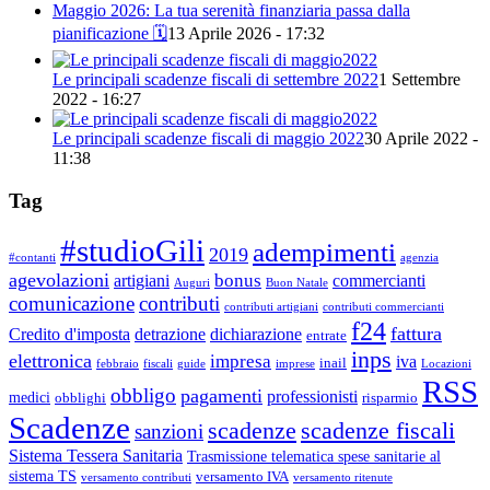
Maggio 2026: La tua serenità finanziaria passa dalla
pianificazione 🗓️
13 Aprile 2026 - 17:32
Le principali scadenze fiscali di settembre 2022
1 Settembre
2022 - 16:27
Le principali scadenze fiscali di maggio 2022
30 Aprile 2022 -
11:38
Tag
#studioGili
adempimenti
2019
#contanti
agenzia
agevolazioni
bonus
artigiani
commercianti
Auguri
Buon Natale
comunicazione
contributi
contributi artigiani
contributi commercianti
f24
fattura
Credito d'imposta
detrazione
dichiarazione
entrate
inps
elettronica
impresa
iva
inail
febbraio
fiscali
guide
imprese
Locazioni
RSS
obbligo
pagamenti
professionisti
medici
obblighi
risparmio
Scadenze
scadenze
scadenze fiscali
sanzioni
Sistema Tessera Sanitaria
Trasmissione telematica spese sanitarie al
sistema TS
versamento IVA
versamento contributi
versamento ritenute