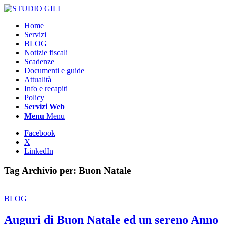
Home
Servizi
BLOG
Notizie fiscali
Scadenze
Documenti e guide
Attualità
Info e recapiti
Policy
Servizi Web
Menu
Menu
Facebook
X
LinkedIn
Tag Archivio per:
Buon Natale
BLOG
Auguri di Buon Natale ed un sereno Anno