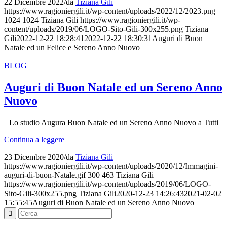
22 Dicembre 2022
/
da
Tiziana Gili
https://www.ragioniergili.it/wp-content/uploads/2022/12/2023.png
1024
1024
Tiziana Gili
https://www.ragioniergili.it/wp-
content/uploads/2019/06/LOGO-Sito-Gili-300x255.png
Tiziana
Gili
2022-12-22 18:28:41
2022-12-22 18:30:31
Auguri di Buon
Natale ed un Felice e Sereno Anno Nuovo
BLOG
Auguri di Buon Natale ed un Sereno Anno
Nuovo
Lo studio Augura Buon Natale ed un Sereno Anno Nuovo a Tutti
Continua a leggere
23 Dicembre 2020
/
da
Tiziana Gili
https://www.ragioniergili.it/wp-content/uploads/2020/12/Immagini-
auguri-di-buon-Natale.gif
300
463
Tiziana Gili
https://www.ragioniergili.it/wp-content/uploads/2019/06/LOGO-
Sito-Gili-300x255.png
Tiziana Gili
2020-12-23 14:26:43
2021-02-02
15:55:45
Auguri di Buon Natale ed un Sereno Anno Nuovo