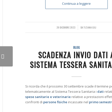
Continua a leggere
29 DICEMBRE 2023
/
DA
TIZIANA GILI
BLOG
SCADENZA INVIO DATI 
SISTEMA TESSERA SANITA
Si ricorda che il prossimo 30 settembre scade il termine 
telematicamente al Sistema Tessera Sanitaria i
dati
relati
spese
sanitarie e veterinarie
relative a prestazioni effe
confronti di
persone fisiche
incassate nel
primo semest