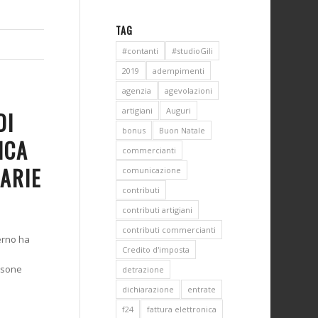
TAG
#contanti
#studioGili
2019
adempimenti
agenzia
agevolazioni
artigiani
Auguri
DI
bonus
Buon Natale
ICA
commercianti
TARIE
comunicazione
contributi
contributi artigiani
contributi commercianti
erno ha
Credito d'imposta
a
ersone
detrazione
dichiarazione
entrate
f24
fattura elettronica