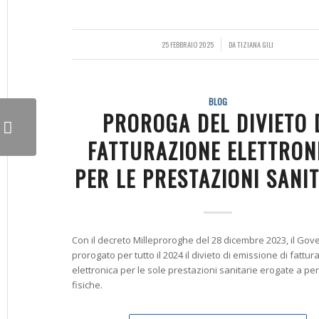
25 FEBBRAIO 2025
/
DA
TIZIANA GILI
BLOG
PROROGA DEL DIVIETO 
FATTURAZIONE ELETTRON
PER LE PRESTAZIONI SANI
Con il decreto Milleproroghe del 28 dicembre 2023, il Gov
prorogato per tutto il 2024 il divieto di emissione di fattur
elettronica per le sole prestazioni sanitarie erogate a p
fisiche.