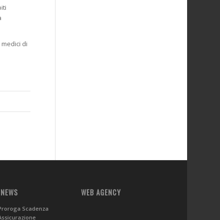
iti
a
 medici di
 NEWS
WEB AGENCY
Proroga Scadenza
Assicurazione