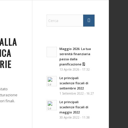
ALLA
ICA
Maggio 2026: La tua
serenità finanziaria
passa dalla
RIE
pianificazione 🗓️
13 Aprile 2026 - 17:32
Le principali
scadenze fiscali di
settembre 2022
stato
1 Settembre 2022 - 16:27
atturazione
ri finali.
Le principali
scadenze fiscali di
maggio 2022
30 Aprile 2022 - 11:38