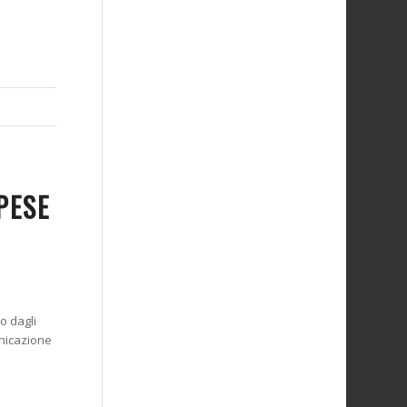
PESE
o dagli
unicazione