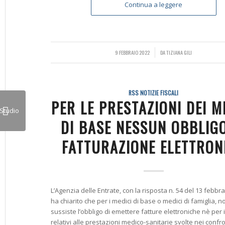
Continua a leggere
9 FEBBRAIO 2022
/
DA
TIZIANA GILI
RSS NOTIZIE FISCALI
PER LE PRESTAZIONI DEI M
DI BASE NESSUN OBBLIGO
FATTURAZIONE ELETTRON
L’Agenzia delle Entrate, con la risposta n. 54 del 13 febbra
ha chiarito che per i medici di base o medici di famiglia, n
sussiste l’obbligo di emettere fatture elettroniche nè per
relativi alle prestazioni medico-sanitarie svolte nei confro