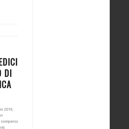
EDICI
 DI
ICA
io 2019,
on
 i compensi
nti