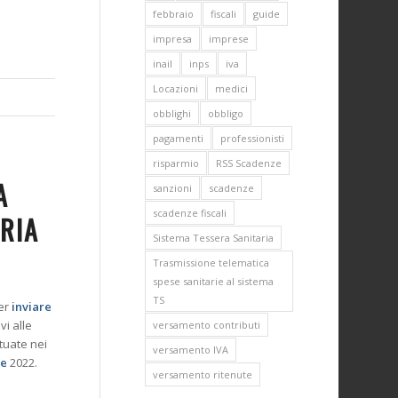
febbraio
fiscali
guide
impresa
imprese
inail
inps
iva
Locazioni
medici
obblighi
obbligo
pagamenti
professionisti
risparmio
RSS Scadenze
A
sanzioni
scadenze
scadenze fiscali
RIA
Sistema Tessera Sanitaria
Trasmissione telematica
spese sanitarie al sistema
TS
per
inviare
vi alle
versamento contributi
ttuate nei
versamento IVA
re
2022.
versamento ritenute