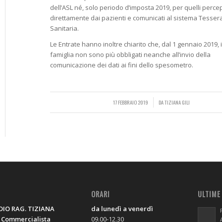
dell’ASL né, solo periodo d’imposta 2019, per quelli percep
direttamente dai pazienti e comunicati al sistema Tesser
Sanitaria.
Le Entrate hanno inoltre chiarito che, dal 1 gennaio 2019, i
famiglia non sono più obbligati neanche all’invio della
comunicazione dei dati ai fini dello spesometro.
17 FEBBRAIO 2019
/
DA
TIZIANA GILI
O
ORARI
ULTIME
IO RAG. TIZIANA
da lunedì a venerdì
, Commercialista
09.00-12.30