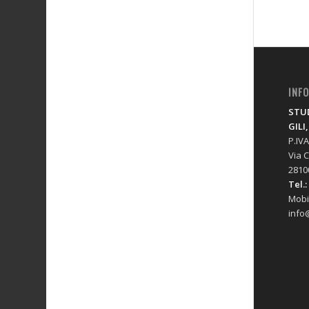
INF
STUD
GILI
P.IV
Via C
2810
Tel.:
Mobi
info@