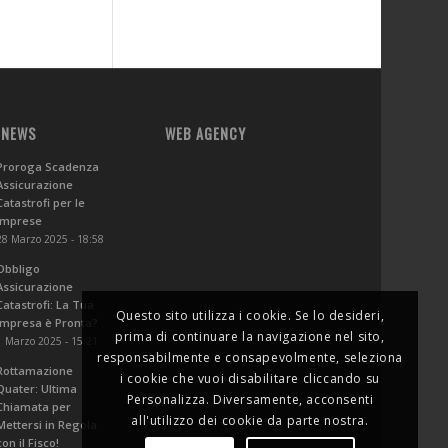
 NEWS
WEB AGENCY
Proroga Scadenza
Assicurazione
Catastrofi per le
Imprese
28 Marzo 2025 - 18:58
Obbligo
Assicurazione
Catastrofi: La Tua
Questo sito utilizza i cookie. Se lo desideri,
Impresa è Pronta?
prima di continuare la navigazione nel sito,
1 Marzo 2025 - 15:21
responsabilmente e consapevolmente, seleziona
Rottamazione
i cookie che vuoi disabilitare cliccando su
Quater: Ultima
Personalizza. Diversamente, acconsenti
Chiamata per
all'utilizzo dei cookie da parte nostra.
Mettersi in Regola
con il Fisco!