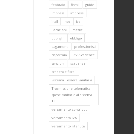
febbraio
fiscali
guide
impresa
imprese
inail
inps
iva
Locazioni
medici
obblighi
obbligo
pagamenti
professionisti
risparmio
RSS Scadenze
sanzioni
scadenze
scadenze fiscali
Sistema Tessera Sanitaria
Trasmissione telematica
spese sanitarie al sistema
TS
versamento contributi
versamento IVA
versamento ritenute