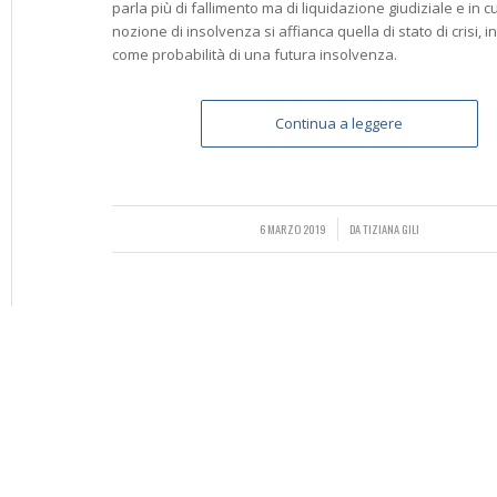
parla più di fallimento ma di liquidazione giudiziale e in cu
nozione di insolvenza si affianca quella di stato di crisi, i
come probabilità di una futura insolvenza.
Continua a leggere
6 MARZO 2019
/
DA
TIZIANA GILI