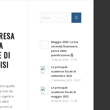
PRESA
A
Maggio 2026: La tua
serenità finanziaria
passa dalla
 DI
pianificazione 🗓️
13 Aprile 2026 - 17:32
ISI
Le principali
scadenze fiscali di
settembre 2022
1 Settembre 2022 - 16:27
tivo quello
Le principali
 crisi da
scadenze fiscali di
 vigenti e
maggio 2022
30 Aprile 2022 - 11:38
e altre
ui non si