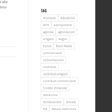
i alla
nteso
TAG
#contanti
#studioGili
2019
adempimenti
agenzia
agevolazioni
artigiani
Auguri
bonus
Buon Natale
commercianti
comunicazione
contributi
contributi artigiani
contributi commercianti
Credito d'imposta
detrazione
dichiarazione
entrate
f24
fattura elettronica