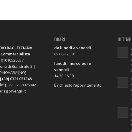
O
ORARI
ULTIME
IO RAG. TIZIANA
da lunedì a venerdì
, Commercialista
09.00-12.30
A 01010520037
lunedì, mercoledì e
onti di Biandrate 3 |
venerdì
0 NOVARA [NO]
14.30-16.30
 [+39] 0321 031348
le: [+39] 373 8076042
È richiesto l’appuntamento
ragioniergili.it