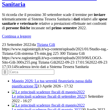
Sanitaria
Si ricorda che il prossimo 30 settembre scade il termine per
inviare
telematicamente al Sistema Tessera Sanitaria i
dati
relativi alle
spese
sanitarie e veterinarie
relative a prestazioni effettuate nei confronti
di
persone fisiche
incassate nel
primo semestre
2022.
Continua a leggere
23 Settembre 2022
/
da
Tiziana Gili
https://www.ragioniergili.it/wp-content/uploads/2021/01/Studio-rag.-
Tiziana-Gili-sistema-TS-min.jpg
225
300
Tiziana Gili
https://www.ragioniergili.it/wp-content/uploads/2019/06/LOGO-
Sito-Gili-300x255.png
Tiziana Gili
2022-09-23 17:01:56
2022-09-23
17:33:14
Scadenza invio dati a Sistema Tessera Sanitaria
Maggio 2026: La tua serenità finanziaria passa dalla
pianificazione 🗓️
13 Aprile 2026 - 17:32
Le principali scadenze fiscali di settembre 2022
1 Settembre
2022 - 16:27
Le principali scadenze fiscali di maggio 2022
30 Aprile 2022 -