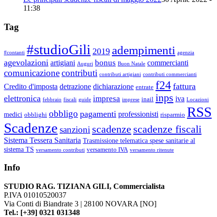
11:38
Tag
#studioGili
adempimenti
2019
#contanti
agenzia
agevolazioni
bonus
artigiani
commercianti
Auguri
Buon Natale
comunicazione
contributi
contributi artigiani
contributi commercianti
f24
fattura
Credito d'imposta
detrazione
dichiarazione
entrate
inps
elettronica
impresa
iva
inail
febbraio
fiscali
guide
imprese
Locazioni
RSS
obbligo
pagamenti
professionisti
medici
obblighi
risparmio
Scadenze
scadenze
scadenze fiscali
sanzioni
Sistema Tessera Sanitaria
Trasmissione telematica spese sanitarie al
sistema TS
versamento IVA
versamento contributi
versamento ritenute
Info
STUDIO RAG. TIZIANA GILI, Commercialista
P.IVA 01010520037
Via Conti di Biandrate 3 | 28100 NOVARA [NO]
Tel.: [+39] 0321 031348