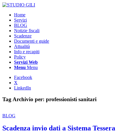
Home
Servizi
BLOG
Notizie fiscali
Scadenze
Documenti e guide
Attualità
Info e recapiti
Policy
Servizi Web
Menu
Menu
Facebook
X
LinkedIn
Tag Archivio per:
professionisti sanitari
BLOG
Scadenza invio dati a Sistema Tessera