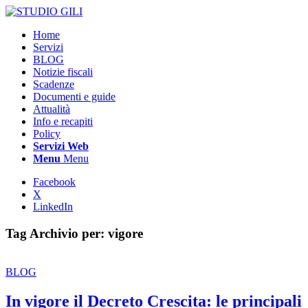
Home
Servizi
BLOG
Notizie fiscali
Scadenze
Documenti e guide
Attualità
Info e recapiti
Policy
Servizi Web
Menu
Menu
Facebook
X
LinkedIn
Tag Archivio per:
vigore
BLOG
In vigore il Decreto Crescita: le principali