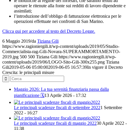
le modifiche al regime dei forfetari, che saranno tenuti ad
operare le ritenute alla fonte sui redditi di lavoro dipendente e
assimilati;
l’introduzione dell’obbligo di fatturazione elettronica per le
operazioni effettuate nei confronti di San Marino.
Clicca qui per accedere al testo del Decreto Legge.
6 Maggio 2019
/
da
Tiziana Gili
https://www.ragioniergili.it/wp-content/uploads/2019/05/Studio-
Commercialista-rag-Gili-Novara-SUPERAMMORTAMENTO-
2019.jpg
500
500
Tiziana Gili
https://www.ragioniergili.it/wp-
content/uploads/2019/06/LOGO-Sito-Gili-300x255.png
Tiziana
Gili
2019-05-06 05:00:00
2019-06-05 16:57:39
In vigore il Decreto
Crescita: le principali misure
Maggio 2026: La tua serenità finanziaria passa dalla
pianificazione 🗓️
13 Aprile 2026 - 17:32
Le principali scadenze fiscali di settembre 2022
1 Settembre
2022 - 16:27
Le principali scadenze fiscali di maggio 2022
30 Aprile 2022 -
11:38