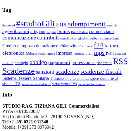
Tag
#studioGili
adempimenti
2019
#contanti
agenzia
agevolazioni
bonus
artigiani
commercianti
Auguri
Buon Natale
comunicazione
contributi
contributi artigiani
contributi commercianti
f24
fattura
Credito d'imposta
detrazione
dichiarazione
entrate
inps
elettronica
impresa
iva
inail
febbraio
fiscali
guide
imprese
Locazioni
RSS
obbligo
pagamenti
professionisti
medici
obblighi
risparmio
Scadenze
scadenze
scadenze fiscali
sanzioni
Sistema Tessera Sanitaria
Trasmissione telematica spese sanitarie al
sistema TS
versamento IVA
versamento contributi
versamento ritenute
Info
STUDIO RAG. TIZIANA GILI, Commercialista
P.IVA 01010520037
Via Conti di Biandrate 3 | 28100 NOVARA [NO]
Tel.: [+39] 0321 031348
Mobile: [+39] 373 8076042