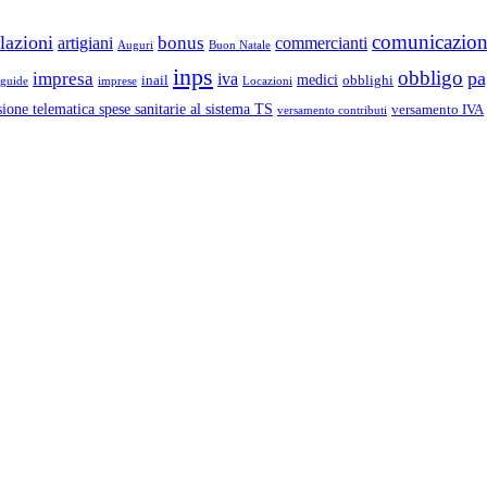
comunicazio
lazioni
bonus
artigiani
commercianti
Auguri
Buon Natale
inps
obbligo
pa
impresa
iva
medici
inail
obblighi
guide
imprese
Locazioni
ione telematica spese sanitarie al sistema TS
versamento IVA
versamento contributi