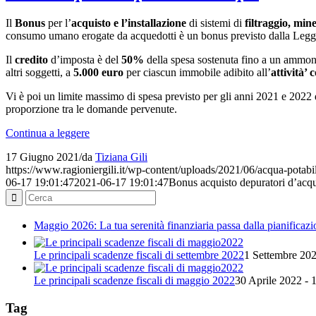
Il
Bonus
per l’
acquisto e l’installazione
di sistemi di
filtraggio, min
consumo umano erogate da acquedotti è un bonus previsto dalla Legg
Il
credito
d’imposta è del
50%
della spesa sostenuta fino a un ammon
altri soggetti, a
5.000 euro
per ciascun immobile adibito all’
attività’
Vi è poi un limite massimo di spesa previsto per gli anni 2021 e 2022 di
proporzione tra le domande pervenute.
Continua a leggere
17 Giugno 2021
/
da
Tiziana Gili
https://www.ragioniergili.it/wp-content/uploads/2021/06/acqua-potabi
06-17 19:01:47
2021-06-17 19:01:47
Bonus acquisto depuratori d’acq
Maggio 2026: La tua serenità finanziaria passa dalla pianificazio
Le principali scadenze fiscali di settembre 2022
1 Settembre 202
Le principali scadenze fiscali di maggio 2022
30 Aprile 2022 - 
Tag