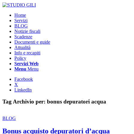
Home
Servizi
BLOG
Notizie fiscali
Scadenze
Documenti e guide
Attualità
Info e recapiti
Policy
Servizi Web
Menu
Menu
Facebook
X
LinkedIn
Tag Archivio per:
bonus depuratori acqua
BLOG
Bonus acquisto depuratori d’acqua