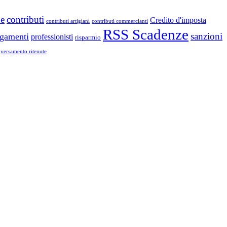
ne
contributi
Credito d'imposta
contributi artigiani
contributi commercianti
RSS Scadenze
sanzioni
gamenti
professionisti
risparmio
versamento ritenute