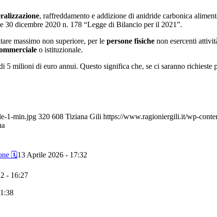
eralizzazione
, raffreddamento e addizione di anidride carbonica aliment
e 30 dicembre 2020 n. 178 “Legge di Bilancio per il 2021”.
tare massimo non superiore, per le
persone fisiche
non esercenti attivi
 commerciale
o istituzionale.
 5 milioni di euro annui. Questo significa che, se ci saranno richieste p
le-1-min.jpg
320
608
Tiziana Gili
https://www.ragioniergili.it/wp-co
ua
ne 🗓️
13 Aprile 2026 - 17:32
2 - 16:27
11:38