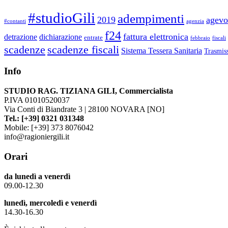
#studioGili
adempimenti
2019
agevo
#contanti
agenzia
f24
fattura elettronica
detrazione
dichiarazione
entrate
febbraio
fiscali
scadenze
scadenze fiscali
Sistema Tessera Sanitaria
Trasmiss
Info
STUDIO RAG. TIZIANA GILI, Commercialista
P.IVA 01010520037
Via Conti di Biandrate 3 | 28100 NOVARA [NO]
Tel.: [+39] 0321 031348
Mobile: [+39] 373 8076042
info@ragioniergili.it
Orari
da lunedì a venerdì
09.00-12.30
lunedì, mercoledì e venerdì
14.30-16.30