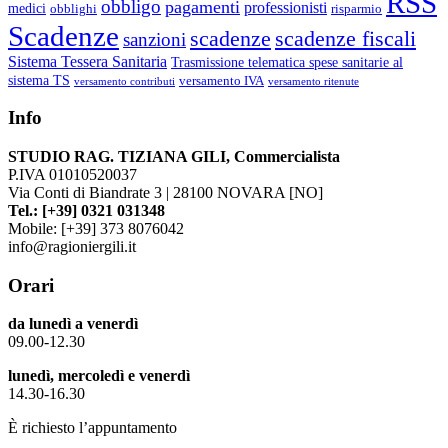
RSS
obbligo
pagamenti
professionisti
medici
obblighi
risparmio
Scadenze
scadenze
scadenze fiscali
sanzioni
Sistema Tessera Sanitaria
Trasmissione telematica spese sanitarie al
sistema TS
versamento IVA
versamento contributi
versamento ritenute
Info
STUDIO RAG. TIZIANA GILI, Commercialista
P.IVA 01010520037
Via Conti di Biandrate 3 | 28100 NOVARA [NO]
Tel.: [+39] 0321 031348
Mobile: [+39] 373 8076042
info@ragioniergili.it
Orari
da lunedì a venerdì
09.00-12.30
lunedì, mercoledì e venerdì
14.30-16.30
È richiesto l’appuntamento