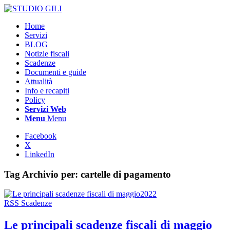
Home
Servizi
BLOG
Notizie fiscali
Scadenze
Documenti e guide
Attualità
Info e recapiti
Policy
Servizi Web
Menu
Menu
Facebook
X
LinkedIn
Tag Archivio per:
cartelle di pagamento
RSS Scadenze
Le principali scadenze fiscali di maggio