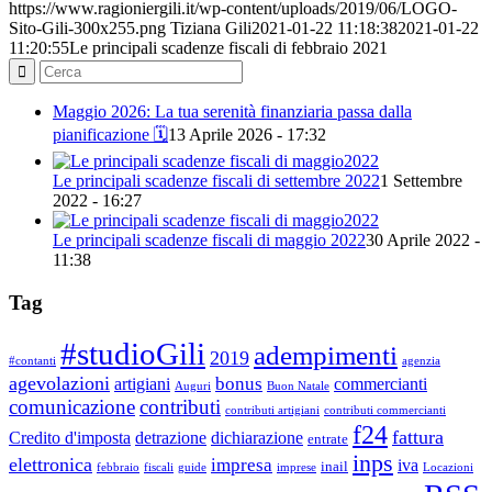
https://www.ragioniergili.it/wp-content/uploads/2019/06/LOGO-
Sito-Gili-300x255.png
Tiziana Gili
2021-01-22 11:18:38
2021-01-22
11:20:55
Le principali scadenze fiscali di febbraio 2021
Maggio 2026: La tua serenità finanziaria passa dalla
pianificazione 🗓️
13 Aprile 2026 - 17:32
Le principali scadenze fiscali di settembre 2022
1 Settembre
2022 - 16:27
Le principali scadenze fiscali di maggio 2022
30 Aprile 2022 -
11:38
Tag
#studioGili
adempimenti
2019
#contanti
agenzia
agevolazioni
bonus
artigiani
commercianti
Auguri
Buon Natale
comunicazione
contributi
contributi artigiani
contributi commercianti
f24
fattura
Credito d'imposta
detrazione
dichiarazione
entrate
inps
elettronica
impresa
iva
inail
febbraio
fiscali
guide
imprese
Locazioni