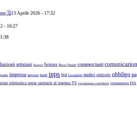
ne 🗓️
13 Aprile 2026 - 17:32
2 - 16:27
11:38
comunicazio
lazioni
bonus
artigiani
commercianti
Auguri
Buon Natale
inps
obbligo
pa
impresa
iva
medici
inail
obblighi
guide
imprese
Locazioni
ione telematica spese sanitarie al sistema TS
versamento IVA
versamento contributi