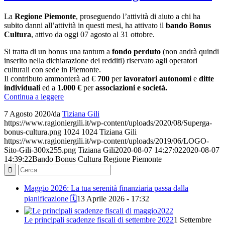
La
Regione Piemonte
, proseguendo l’attività di aiuto a chi ha
subito danni all’attività in questi mesi, ha attivato il
bando Bonus
Cultura
, attivo da oggi 07 agosto al 31 ottobre.
Si tratta di un bonus una tantum a
fondo perduto
(non andrà quindi
inserito nella dichiarazione dei redditi) riservato agli operatori
culturali con sede in Piemonte.
Il contributo ammonterà ad €
700
per
lavoratori autonomi
e
ditte
individuali
ed a
1.000 €
per
associazioni e società.
Continua a leggere
7 Agosto 2020
/
da
Tiziana Gili
https://www.ragioniergili.it/wp-content/uploads/2020/08/Superga-
bonus-cultura.png
1024
1024
Tiziana Gili
https://www.ragioniergili.it/wp-content/uploads/2019/06/LOGO-
Sito-Gili-300x255.png
Tiziana Gili
2020-08-07 14:27:02
2020-08-07
14:39:22
Bando Bonus Cultura Regione Piemonte
Maggio 2026: La tua serenità finanziaria passa dalla
pianificazione 🗓️
13 Aprile 2026 - 17:32
Le principali scadenze fiscali di settembre 2022
1 Settembre