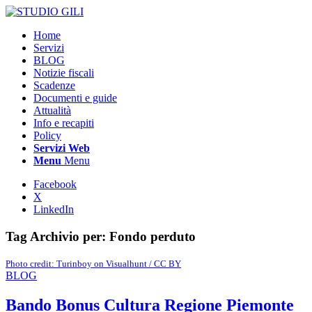
Home
Servizi
BLOG
Notizie fiscali
Scadenze
Documenti e guide
Attualità
Info e recapiti
Policy
Servizi Web
Menu
Menu
Facebook
X
LinkedIn
Tag Archivio per:
Fondo perduto
Photo credit: Turinboy on Visualhunt / CC BY
BLOG
Bando Bonus Cultura Regione Piemonte