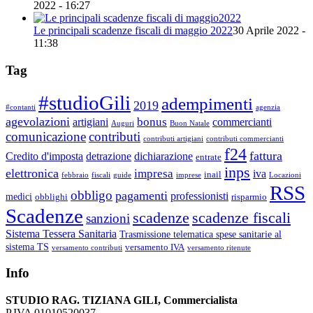
2022 - 16:27
Le principali scadenze fiscali di maggio 2022
30 Aprile 2022 -
11:38
Tag
#studioGili
adempimenti
2019
#contanti
agenzia
agevolazioni
bonus
artigiani
commercianti
Auguri
Buon Natale
comunicazione
contributi
contributi artigiani
contributi commercianti
f24
fattura
Credito d'imposta
detrazione
dichiarazione
entrate
inps
elettronica
impresa
iva
inail
febbraio
fiscali
guide
imprese
Locazioni
RSS
obbligo
pagamenti
professionisti
medici
obblighi
risparmio
Scadenze
scadenze
scadenze fiscali
sanzioni
Sistema Tessera Sanitaria
Trasmissione telematica spese sanitarie al
sistema TS
versamento IVA
versamento contributi
versamento ritenute
Info
STUDIO RAG. TIZIANA GILI, Commercialista
P.IVA 01010520037