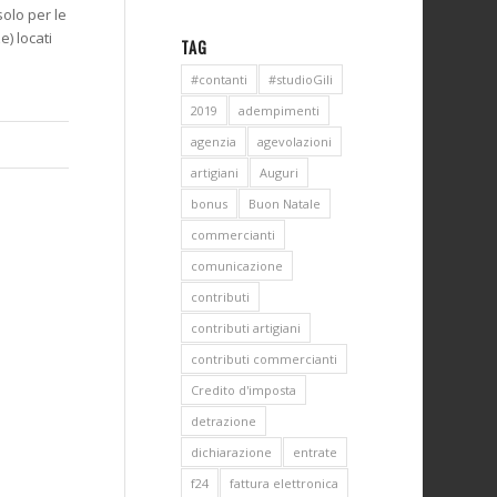
solo per le
e) locati
TAG
#contanti
#studioGili
2019
adempimenti
agenzia
agevolazioni
artigiani
Auguri
bonus
Buon Natale
commercianti
comunicazione
contributi
contributi artigiani
contributi commercianti
Credito d'imposta
detrazione
dichiarazione
entrate
f24
fattura elettronica