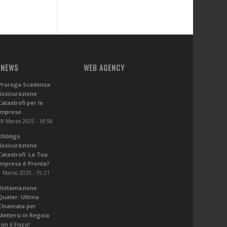
 NEWS
WEB AGENCY
Proroga Scadenza
Assicurazione
Catastrofi per le
Imprese
28 Marzo 2025 - 18:58
Obbligo
Assicurazione
Catastrofi: La Tua
Impresa è Pronta?
1 Marzo 2025 - 15:21
Rottamazione
Quater: Ultima
Chiamata per
Mettersi in Regola
con il Fisco!