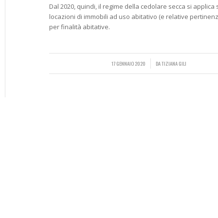
Dal 2020, quindi, il regime della cedolare secca si applica 
locazioni di immobili ad uso abitativo (e relative pertinenz
per finalità abitative.
17 GENNAIO 2020
/
DA
TIZIANA GILI