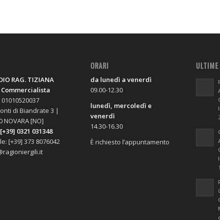
O
ORARI
ULTIME
IO RAG. TIZIANA
da lunedì a venerdì
, Commercialista
09.00-12.30
A 01010520037
lunedì, mercoledì e
onti di Biandrate 3 |
venerdì
0 NOVARA [NO]
14.30-16.30
 [+39] 0321 031348
le: [+39] 373 8076042
È richiesto l’appuntamento
ragioniergili.it