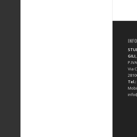
INF
STUD
GILI
P.IV
Via C
2810
Tel.:
Mobi
info@