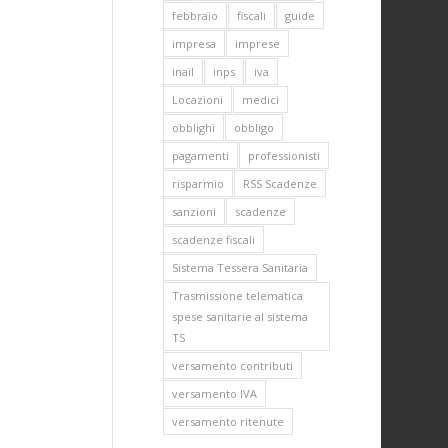
febbraio
fiscali
guide
impresa
imprese
inail
inps
iva
Locazioni
medici
obblighi
obbligo
pagamenti
professionisti
risparmio
RSS Scadenze
sanzioni
scadenze
scadenze fiscali
Sistema Tessera Sanitaria
Trasmissione telematica
spese sanitarie al sistema
TS
versamento contributi
versamento IVA
versamento ritenute