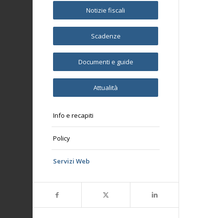
Notizie fiscali
Scadenze
Documenti e guide
Attualità
Info e recapiti
Policy
Servizi Web