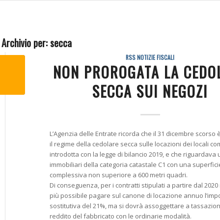
 Archivio per:
secca
RSS NOTIZIE FISCALI
NON PROROGATA LA CEDO
SECCA SUI NEGOZI
L’Agenzia delle Entrate ricorda che il 31 dicembre scorso
il regime della cedolare secca sulle locazioni dei locali co
introdotta con la legge di bilancio 2019, e che riguardava 
immobiliari della categoria catastale C1 con una superfici
complessiva non superiore a 600 metri quadri.
Di conseguenza, per i contratti stipulati a partire dal 202
più possibile pagare sul canone di locazione annuo l’imp
sostitutiva del 21%, ma si dovrà assoggettare a tassazion
reddito del fabbricato con le ordinarie modalità.