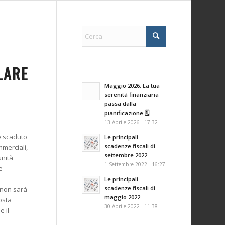
LARE
Maggio 2026: La tua
serenità finanziaria
passa dalla
pianificazione 🗓️
13 Aprile 2026 - 17:32
 è scaduto
Le principali
scadenze fiscali di
mmerciali,
settembre 2022
unità
1 Settembre 2022 - 16:27
e
Le principali
scadenze fiscali di
0 non sarà
maggio 2022
osta
30 Aprile 2022 - 11:38
e il