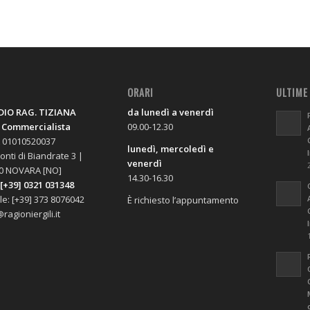
O
ORARI
ULTIME
IO RAG. TIZIANA
da lunedì a venerdì
, Commercialista
09.00-12.30
A 01010520037
lunedì, mercoledì e
onti di Biandrate 3 |
venerdì
0 NOVARA [NO]
14.30-16.30
 [+39] 0321 031348
le: [+39] 373 8076042
È richiesto l’appuntamento
ragioniergili.it