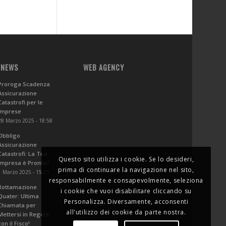
 NEWS
WEB AGENCY
Proroga Scadenza
Assicurazione
Catastrofi per le
Imprese
28 Marzo 2025 - 18:58
Obbligo
Assicurazione
Catastrofi: La Tua
Questo sito utilizza i cookie. Se lo desideri,
Impresa è Pronta?
prima di continuare la navigazione nel sito,
1 Marzo 2025 - 15:21
responsabilmente e consapevolmente, seleziona
Rottamazione
i cookie che vuoi disabilitare cliccando su
Quater: Ultima
Personalizza. Diversamente, acconsenti
Chiamata per
all'utilizzo dei cookie da parte nostra.
Mettersi in Regola
con il Fisco!