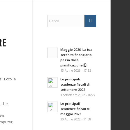
RE
Maggio 2026: La tua
serenità finanziaria
passa dalla
pianificazione 🗓️
13 Aprile 2026 - 17:32
e? Ecco le
Le principali
scadenze fiscali di
settembre 2022
1 Settembre 2022 - 16:27
e che
Le principali
scadenze fiscali di
maggio 2022
ica
30 Aprile 2022 - 11:38
omputer,