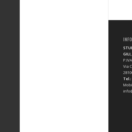
INF
STUD
GILI
P.IV
Via C
2810
Tel.:
Mobi
info@