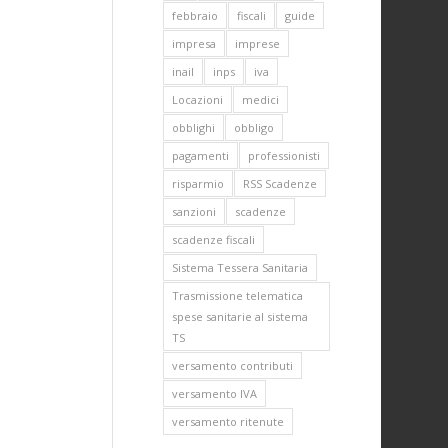
febbraio
fiscali
guide
impresa
imprese
inail
inps
iva
Locazioni
medici
obblighi
obbligo
pagamenti
professionisti
risparmio
RSS Scadenze
sanzioni
scadenze
scadenze fiscali
Sistema Tessera Sanitaria
Trasmissione telematica
spese sanitarie al sistema
TS
versamento contributi
versamento IVA
versamento ritenute