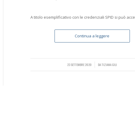
A titolo esemplificativo con le credenziali SPID si può acc
Continua a leggere
23 SETTEMBRE 2020
/
DA
TIZIANA GILI