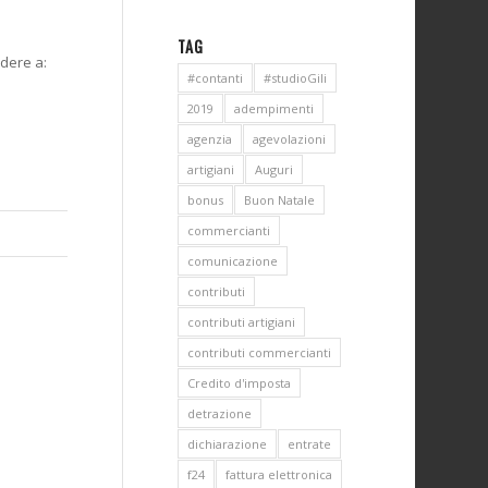
TAG
edere a:
#contanti
#studioGili
2019
adempimenti
agenzia
agevolazioni
artigiani
Auguri
bonus
Buon Natale
commercianti
comunicazione
contributi
contributi artigiani
contributi commercianti
Credito d'imposta
detrazione
dichiarazione
entrate
f24
fattura elettronica