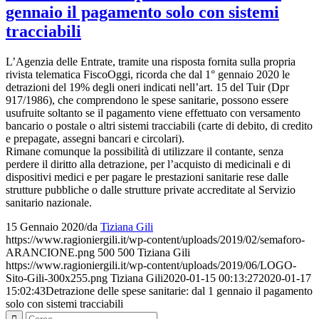
gennaio il pagamento solo con sistemi
tracciabili
L’Agenzia delle Entrate, tramite una risposta fornita sulla propria
rivista telematica FiscoOggi, ricorda che dal 1° gennaio 2020 le
detrazioni del 19% degli oneri indicati nell’art. 15 del Tuir (Dpr
917/1986), che comprendono le spese sanitarie, possono essere
usufruite soltanto se il pagamento viene effettuato con versamento
bancario o postale o altri sistemi tracciabili (carte di debito, di credito
e prepagate, assegni bancari e circolari).
Rimane comunque la possibilità di utilizzare il contante, senza
perdere il diritto alla detrazione, per l’acquisto di medicinali e di
dispositivi medici e per pagare le prestazioni sanitarie rese dalle
strutture pubbliche o dalle strutture private accreditate al Servizio
sanitario nazionale.
15 Gennaio 2020
/
da
Tiziana Gili
https://www.ragioniergili.it/wp-content/uploads/2019/02/semaforo-
ARANCIONE.png
500
500
Tiziana Gili
https://www.ragioniergili.it/wp-content/uploads/2019/06/LOGO-
Sito-Gili-300x255.png
Tiziana Gili
2020-01-15 00:13:27
2020-01-17
15:02:43
Detrazione delle spese sanitarie: dal 1 gennaio il pagamento
solo con sistemi tracciabili