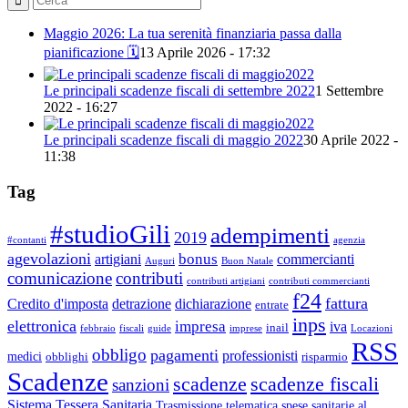
Maggio 2026: La tua serenità finanziaria passa dalla
pianificazione 🗓️
13 Aprile 2026 - 17:32
Le principali scadenze fiscali di settembre 2022
1 Settembre
2022 - 16:27
Le principali scadenze fiscali di maggio 2022
30 Aprile 2022 -
11:38
Tag
#studioGili
adempimenti
2019
#contanti
agenzia
agevolazioni
bonus
artigiani
commercianti
Auguri
Buon Natale
comunicazione
contributi
contributi artigiani
contributi commercianti
f24
fattura
Credito d'imposta
detrazione
dichiarazione
entrate
inps
elettronica
impresa
iva
inail
febbraio
fiscali
guide
imprese
Locazioni
RSS
obbligo
pagamenti
professionisti
medici
obblighi
risparmio
Scadenze
scadenze
scadenze fiscali
sanzioni
Sistema Tessera Sanitaria
Trasmissione telematica spese sanitarie al