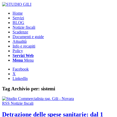
Home
Servizi
BLOG
Notizie fiscali
Scadenze
Documenti e guide
Attualità
Info e recapiti
Policy
Servizi Web
Menu
Menu
Facebook
X
LinkedIn
Tag Archivio per:
sistemi
RSS Notizie fiscali
Detrazione delle spese sanitarie: dal 1