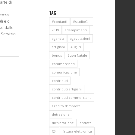
arte di
.
TAG
senza
li e di
#contanti
#studioGili
se dalle
2019
adempimenti
l Servizio
agenzia
agevolazioni
artigiani
Auguri
bonus
Buon Natale
commercianti
comunicazione
contributi
contributi artigiani
contributi commercianti
Credito d'imposta
detrazione
dichiarazione
entrate
f24
fattura elettronica