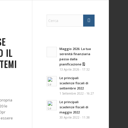
SE
O IL
Maggio 2026: La tua
serenità finanziaria
passa dalla
TEMI
pianificazione 🗓️
13 Aprile 2026 - 17:32
Le principali
scadenze fiscali di
settembre 2022
1 Settembre 2022 - 16:27
 propria
Le principali
20 le
scadenze fiscali di
(Dpr
maggio 2022
30 Aprile 2022 - 11:38
o essere