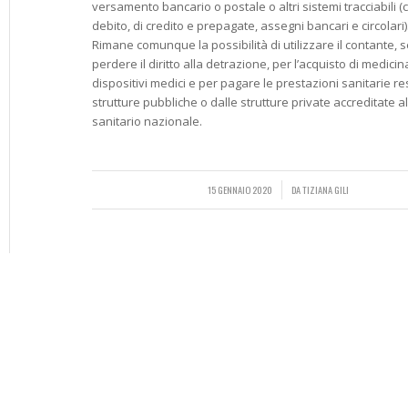
versamento bancario o postale o altri sistemi tracciabili (c
debito, di credito e prepagate, assegni bancari e circolari)
Rimane comunque la possibilità di utilizzare il contante, 
perdere il diritto alla detrazione, per l’acquisto di medicina
dispositivi medici e per pagare le prestazioni sanitarie re
strutture pubbliche o dalle strutture private accreditate a
sanitario nazionale.
15 GENNAIO 2020
/
DA
TIZIANA GILI