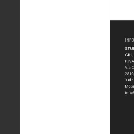
INF
STUD
GILI
P.IV
Via C
2810
Tel.:
Mobi
info@