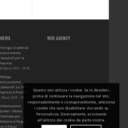
 NEWS
WEB AGENCY
Proroga Scadenza
Assicurazione
Catastrofi per le
Imprese
28 Marzo 2025 - 18:58
Obbligo
Assicurazione
Catastrofi: La Tua
Questo sito utilizza i cookie. Se lo desideri,
Impresa è Pronta?
prima di continuare la navigazione nel sito,
1 Marzo 2025 - 15:21
responsabilmente e consapevolmente, seleziona
Rottamazione
i cookie che vuoi disabilitare cliccando su
Quater: Ultima
Personalizza. Diversamente, acconsenti
Chiamata per
all'utilizzo dei cookie da parte nostra.
Mettersi in Regola
con il Fisco!