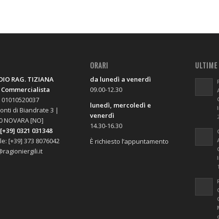
O
ORARI
ULTIME
IO RAG. TIZIANA
da lunedì a venerdì
, Commercialista
09.00-12.30
A 01010520037
lunedì, mercoledì e
onti di Biandrate 3 |
venerdì
0 NOVARA [NO]
14.30-16.30
 [+39] 0321 031348
le: [+39] 373 8076042
È richiesto l’appuntamento
ragioniergili.it