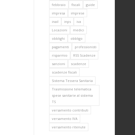
febbraio
fiscali
guide
impresa
imprese
inail
inps
iva
Locazioni
medici
obblighi
obbligo
pagamenti
professionisti
risparmio
RSS Scadenze
sanzioni
scadenze
scadenze fiscali
Sistema Tessera Sanitaria
Trasmissione telematica
spese sanitarie al sistema
TS
versamento contributi
versamento IVA
versamento ritenute