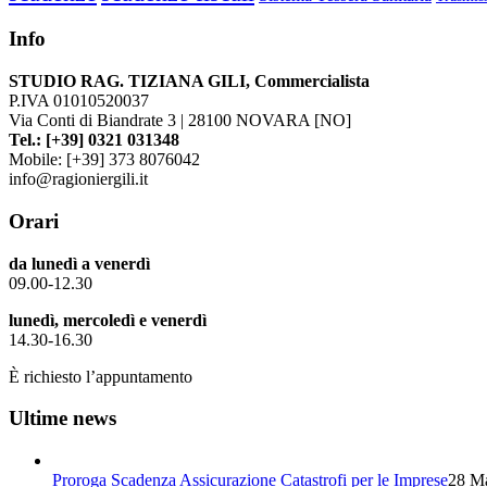
Info
STUDIO RAG. TIZIANA GILI, Commercialista
P.IVA 01010520037
Via Conti di Biandrate 3 | 28100 NOVARA [NO]
Tel.: [+39] 0321 031348
Mobile: [+39] 373 8076042
info@ragioniergili.it
Orari
da lunedì a venerdì
09.00-12.30
lunedì, mercoledì e venerdì
14.30-16.30
È richiesto l’appuntamento
Ultime news
Proroga Scadenza Assicurazione Catastrofi per le Imprese
28 Ma