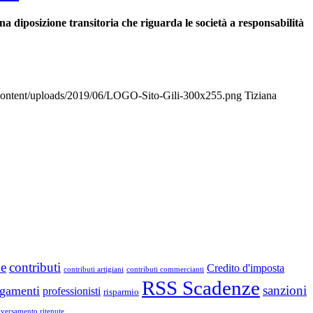
una diposizione transitoria che riguarda le società a responsabilità
p-content/uploads/2019/06/LOGO-Sito-Gili-300x255.png
Tiziana
ne
contributi
Credito d'imposta
contributi artigiani
contributi commercianti
RSS Scadenze
sanzioni
gamenti
professionisti
risparmio
versamento ritenute