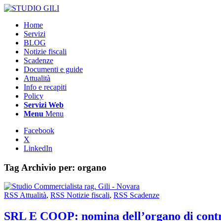
Home
Servizi
BLOG
Notizie fiscali
Scadenze
Documenti e guide
Attualità
Info e recapiti
Policy
Servizi Web
Menu
Menu
Facebook
X
LinkedIn
Tag Archivio per:
organo
RSS Attualità
,
RSS Notizie fiscali
,
RSS Scadenze
SRL E COOP: nomina dell’organo di control