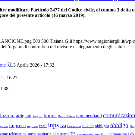
oltre modificare l’articolo 2477 del Codice civile, al comma 3 detta 
vigore del presente articolo (16 marzo 2019).
ro-ARANCIONE.png
500
500
Tiziana Gili
https://www.ragioniergili.it/w
l’organo di controllo o del revisore e adeguamento degli statuti
ne 🗓️
13 Aprile 2026 - 17:32
2 - 16:27
11:38
comunicazio
lazioni
bonus
artigiani
commercianti
Auguri
Buon Natale
inps
obbligo
pa
impresa
iva
medici
inail
obblighi
guide
imprese
Locazioni
ione telematica spese sanitarie al sistema TS
versamento IVA
versamento contributi