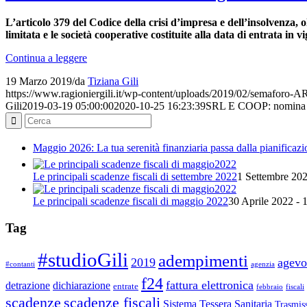
L’articolo 379 del Codice della crisi d’impresa e dell’insolvenza, 
limitata e le società cooperative costituite alla data di entrata in 
Continua a leggere
19 Marzo 2019
/
da
Tiziana Gili
https://www.ragioniergili.it/wp-content/uploads/2019/02/semafo
Gili
2019-03-19 05:00:00
2020-10-25 16:23:39
SRL E COOP: nomina del
Maggio 2026: La tua serenità finanziaria passa dalla pianificazio
Le principali scadenze fiscali di settembre 2022
1 Settembre 202
Le principali scadenze fiscali di maggio 2022
30 Aprile 2022 - 
Tag
#studioGili
adempimenti
2019
agevo
#contanti
agenzia
f24
fattura elettronica
detrazione
dichiarazione
entrate
febbraio
fiscali
scadenze
scadenze fiscali
Sistema Tessera Sanitaria
Trasmiss