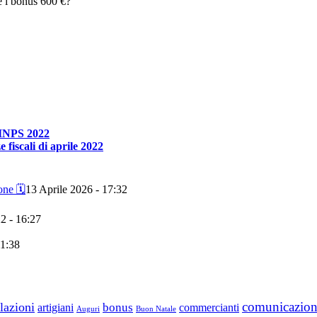
 i bonus 600 €?
 INPS 2022
 fiscali di aprile 2022
ne 🗓️
13 Aprile 2026 - 17:32
2 - 16:27
11:38
comunicazio
lazioni
bonus
artigiani
commercianti
Auguri
Buon Natale