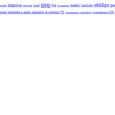
inps
obbligo
pa
impresa
iva
medici
inail
obblighi
guide
imprese
Locazioni
ione telematica spese sanitarie al sistema TS
versamento IVA
versamento contributi