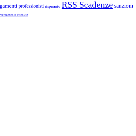
RSS Scadenze
sanzioni
gamenti
professionisti
risparmio
versamento ritenute