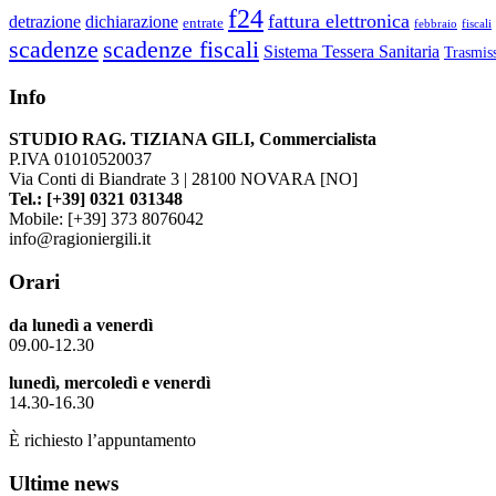
f24
fattura elettronica
detrazione
dichiarazione
entrate
febbraio
fiscali
scadenze
scadenze fiscali
Sistema Tessera Sanitaria
Trasmiss
Info
STUDIO RAG. TIZIANA GILI, Commercialista
P.IVA 01010520037
Via Conti di Biandrate 3 | 28100 NOVARA [NO]
Tel.: [+39] 0321 031348
Mobile: [+39] 373 8076042
info@ragioniergili.it
Orari
da lunedì a venerdì
09.00-12.30
lunedì, mercoledì e venerdì
14.30-16.30
È richiesto l’appuntamento
Ultime news