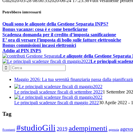
Gili
2020-05-28 08:00:55
2020-06-24 17:23:36
Vuoi veramente perdere
Potrebbero interessarti
Quali sono le aliquote della Gestione Separata INPS?
Bonus vacanze: cosa è e come beneficiarne
Scadenza domanda per il credito d’imposta sanificazione
E’ ora di versare l’imposta di bollo sulle fatture elettroniche
Bonus commissioni incassi elettronici
Addio al PIN INPS
Le aliquote della Gestione Separata
Le principali scadenze
Maggio 2026: La tua serenità finanziaria passa dalla pianificazio
Le principali scadenze fiscali di settembre 2022
1 Settembre 202
Le principali scadenze fiscali di maggio 2022
30 Aprile 2022 - 
Tag
#studioGili
adempimenti
2019
agevo
#contanti
agenzia