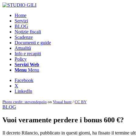
Home
Servizi
BLOG
Notizie fiscali
Scadenze
Documenti e guide
Attualità
Info e recapiti
Policy
Servizi Web
Menu
Menu
Facebook
X
LinkedIn
Photo credit:
stevendepolo
on
Visual hunt
/
CC BY
BLOG
Vuoi veramente perdere i bonus 600 €?
Il decreto Rilancio, pubblicato in questi giorni, ha fissato il termine