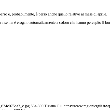
perso e, probabilmente, è perso anche quello relativo al mese di aprile.
a se ma è erogato automaticamente a coloro che hanno percepito il bonus
3_624c075aa3_c.jpg
534
800
Tiziana Gili
https://www.ragioniergili.it