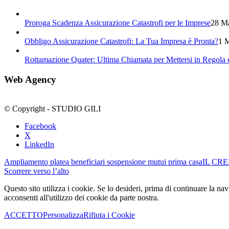
Proroga Scadenza Assicurazione Catastrofi per le Imprese
28 Ma
Obbligo Assicurazione Catastrofi: La Tua Impresa è Pronta?
1 M
Rottamazione Quater: Ultima Chiamata per Mettersi in Regola c
Web Agency
© Copyright - STUDIO GILI
Facebook
X
LinkedIn
Ampliamento platea beneficiari sospensione mutui prima casa
IL CRE
Scorrere verso l’alto
Questo sito utilizza i cookie. Se lo desideri, prima di continuare la 
acconsenti all'utilizzo dei cookie da parte nostra.
ACCETTO
Personalizza
Rifiuta i Cookie