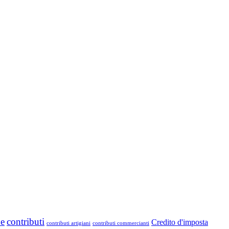
ne
contributi
Credito d'imposta
contributi artigiani
contributi commercianti