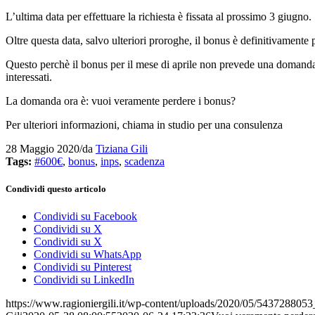
L’ultima data per effettuare la richiesta è fissata al prossimo 3 giugno.
Oltre questa data, salvo ulteriori proroghe, il bonus è definitivamente 
Questo perchè il bonus per il mese di aprile non prevede una domanda 
interessati.
La domanda ora è: vuoi veramente perdere i bonus?
Per ulteriori informazioni, chiama in studio per una consulenza
28 Maggio 2020
/
da
Tiziana Gili
Tags:
#600€
,
bonus
,
inps
,
scadenza
Condividi questo articolo
Condividi su Facebook
Condividi su X
Condividi su X
Condividi su WhatsApp
Condividi su Pinterest
Condividi su LinkedIn
https://www.ragioniergili.it/wp-content/uploads/2020/05/543728805